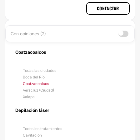
CONTACTAR
Con opiniones (2)
Coatzacoalcos
Todas las ciudades
Boca del Río
Coatzacoalcos
Veracruz (Ciudad)
Xalapa
Depilación láser
Todos los tratamientos
Cavitación