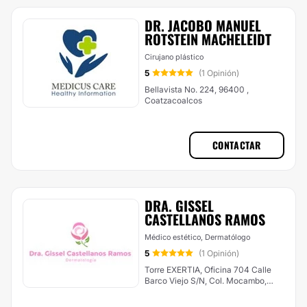
DR. JACOBO MANUEL
ROTSTEIN MACHELEIDT
Cirujano plástico
5
(1 Opinión)
Bellavista No. 224, 96400 ,
Coatzacoalcos
CONTACTAR
DRA. GISSEL
CASTELLANOS RAMOS
Médico estético, Dermatólogo
5
(1 Opinión)
Torre EXERTIA, Oficina 704 Calle
Barco Viejo S/N, Col. Mocambo,
Coatzacoalcos