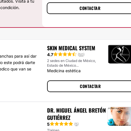
ltados. Visita a tu
 condición.
CONTACTAR
SKIN MEDICAL SYSTEM
4.7
(
50
)
anchas para así dar
2 sedes en Ciudad de México,
do este podrá darte
Estado de México...
edico que van se
Medicina estética
CONTACTAR
DR. MIGUEL ÁNGEL BRETÓN
GUTIÉRREZ
5
(
5
)
Tlalpan