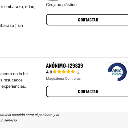
Cirujano plástico
por embarazo, edad,
CONTACTAR
barazo ) sin
ANÓNIMO-129839
4.9
(
2
)
incera no lo he
Magdalena Contreras
s resultados
 experiencias.
CONTACTAR
uir la relación entre el paciente y el
n servicio.