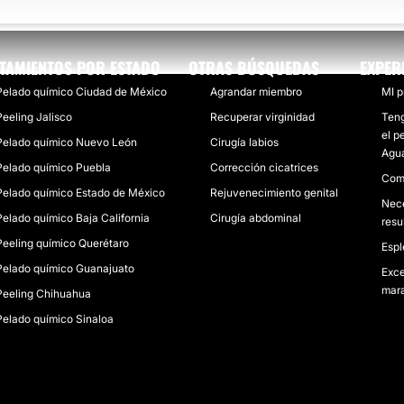
TAMIENTOS POR ESTADO
OTRAS BÚSQUEDAS
EXPER
Pelado químico Ciudad de México
Agrandar miembro
MI p
Peeling Jalisco
Recuperar virginidad
Teng
el p
Pelado químico Nuevo León
Cirugía labios
Agua
Pelado químico Puebla
Corrección cicatrices
Como
Pelado químico Estado de México
Rejuvenecimiento genital
Nece
Pelado químico Baja California
Cirugía abdominal
resu
Peeling químico Querétaro
Espl
Pelado químico Guanajuato
Exce
mara
Peeling Chihuahua
Pelado químico Sinaloa