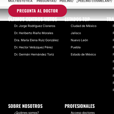
MULTIESTETICA
PREGUNTAS
PEELING
¿PEELING COSMELAN?
PREGUNTA AL DOCTOR
ÚLTIMOS CENTROS VISTOS
ESTADOS TOP
TRA
Dr. Jorge Rodríguez Cisneros
Ciudad de México
Dr. Heriberto Riaño Morales
Jalisco
​Dra. María Elena Ruiz González
Nuevo León
​Dr. Hector Velázquez Pérez
Puebla
​Dr. Germán Hernández Toriz
Estado de México
SOBRE NOSOTROS
PROFESIONALES
¿Quiénes somos?
Acceso doctores