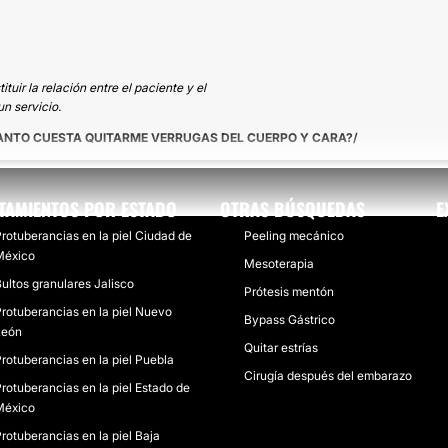
uir la relación entre el paciente y el
n servicio.
ANTO CUESTA QUITARME VERRUGAS DEL CUERPO Y CARA?
TAMIENTOS POR ESTADO
OTRAS BÚSQUEDAS
E
rotuberancias en la piel Ciudad de
Peeling mecánico
México
Mesoterapia
ultos granulares Jalisco
Prótesis mentón
rotuberancias en la piel Nuevo
Bypass Gástrico
León
Quitar estrías
rotuberancias en la piel Puebla
Cirugía después del embarazo
rotuberancias en la piel Estado de
México
rotuberancias en la piel Baja