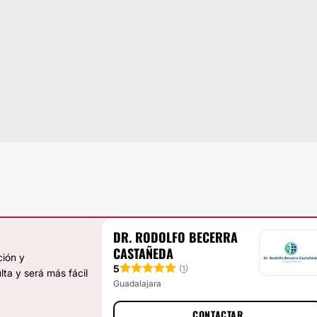
DR. RODOLFO BECERRA
CASTAÑEDA
ción y
5
(
1
)
lta y será más fácil
Guadalajara
CONTACTAR