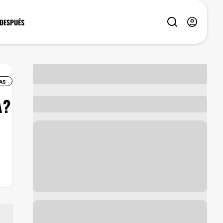
 DESPUÉS
AS
A?