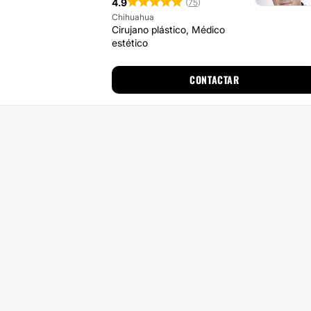
4.9
(
75
)
Chihuahua
Cirujano plástico, Médico
estético
CONTACTAR