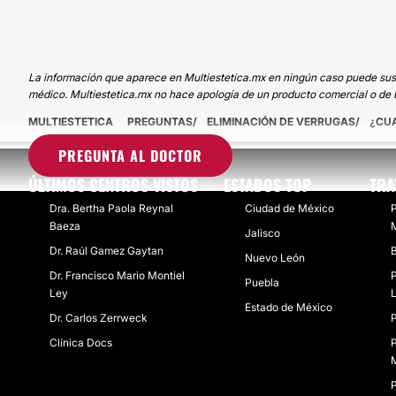
La información que aparece en Multiestetica.mx en ningún caso puede sustit
médico. Multiestetica.mx no hace apología de un producto comercial o de u
MULTIESTETICA
PREGUNTAS
ELIMINACIÓN DE VERRUGAS
¿CU
PREGUNTA AL DOCTOR
ÚLTIMOS CENTROS VISTOS
ESTADOS TOP
TRA
Dra. Bertha Paola Reynal
Ciudad de México
P
Baeza
Jalisco
Dr. Raúl Gamez Gaytan​
B
Nuevo León
Dr. Francisco Mario Montiel
P
Puebla
Ley
Estado de México
Dr. Carlos Zerrweck
P
Clínica Docs
P
P