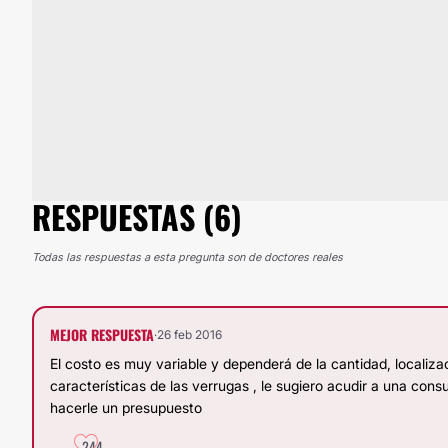
RESPUESTAS (6)
Todas las respuestas a esta pregunta son de doctores reales
MEJOR RESPUESTA
·
26 feb 2016
El costo es muy variable y dependerá de la cantidad, localiza
características de las verrugas , le sugiero acudir a una consu
hacerle un presupuesto
244