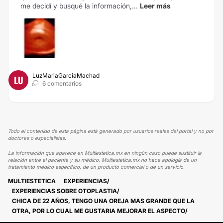
me decidí y busqué la información,...
Leer más
LuzMariaGarciaMachad
LU
6 comentarios
Todo el contenido de esta página está generado por usuarios reales del portal y no por
doctores o especialistas.
La información que aparece en Multiestetica.mx en ningún caso puede sustituir la
relación entre el paciente y su médico. Multiestetica.mx no hace apología de un
tratamiento médico específico, de un producto comercial o de un servicio.
MULTIESTETICA
EXPERIENCIAS
EXPERIENCIAS SOBRE OTOPLASTIA
CHICA DE 22 AÑOS, TENGO UNA OREJA MAS GRANDE QUE LA
OTRA, POR LO CUAL ME GUSTARIA MEJORAR EL ASPECTO