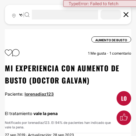
TypeError: Failed to fetch
|
AUMENTO DE BUSTO
1
Me gusta
1 comentario
MI EXPERIENCIA CON AUMENTO DE
BUSTO (DOCTOR GALVAN)
Paciente:
lorenadiaz123
LO
El tratamiento
vale la pena
Notificado por lorenadiaz123. El 94% de pacientes han indicado que
vale la pena.
27 sep 2019 · Actualización: 28 sep 2023