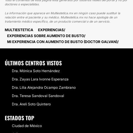
Todo el contenido de esta página está generado por usuarios reales del portal y no por
doctores o especialistas.
La información que aparece en Multiestetica.mx en ningún caso puede sustituir la
relación entre el paciente y su médico. Multiestetica.mx no hace apología de un
tratamiento médico específico, de un producto comercial o de un servicio.
MULTIESTETICA
EXPERIENCIAS
EXPERIENCIAS SOBRE AUMENTO DE BUSTO
MI EXPERIENCIA CON AUMENTO DE BUSTO (DOCTOR GALVAN)
ÚLTIMOS CENTROS VISTOS
Dra. Mónica Soto Hernández
Dra. Zayas Lara Ivonne Esperanza
Dra. Lilia Alejandra Ocampo Zambrano
Dra. Teresa Sandoval Sandoval
Dra. Areli Soto Quintero
ESTADOS TOP
Ciudad de México