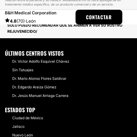
relación entre el paciente y su médico. Multiestetica.mx no hace apología de un
tratamiento médico específico, de un producto comercial o de un servicio.
B&H Medical Corporation
MULTIESTETICA
EXPERIENCIAS
CONTACTAR
EXPERIENCIAS SOBRE ÁCIDO HIALURÓNICO
4.8
(70)
·
León
SÓLO PUEDO RECOMENDAR QUE SE ANIMEN A VER SU ROSTRO
REJUVENECIDO
ÚLTIMOS CENTROS VISTOS
Dr. Víctor Adolfo Esquivel Chávez
Sin Tatuajes
Dr. Mario Alonso Flores Saldivar
Dr. Edgardo Araiza Gómez
Dr. Jesús Manuel Arriaga Carrera
ESTADOS TOP
Ciudad de México
Jalisco
Nuevo León