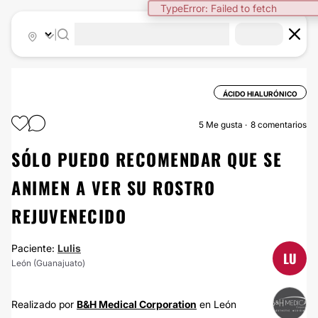
TypeError: Failed to fetch
|
ÁCIDO HIALURÓNICO
5
Me gusta
8 comentarios
SÓLO PUEDO RECOMENDAR QUE SE
ANIMEN A VER SU ROSTRO
REJUVENECIDO
Paciente:
Lulis
LU
León (Guanajuato)
Realizado por
B&H Medical Corporation
en León