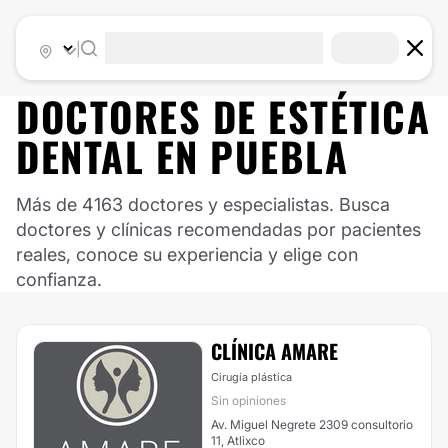
|
DOCTORES DE
ESTÉTICA
DENTAL
EN
PUEBLA
Más de 4163 doctores y especialistas. Busca
doctores y clínicas recomendadas por pacientes
reales, conoce su experiencia y elige con
confianza.
CLÍNICA AMARE
Cirugía plástica
Sin opiniones
Av. Miguel Negrete 2309 consultorio
11, Atlixco