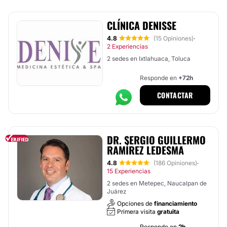
CLÍNICA DENISSE
4.8
(15 Opiniones)
·
2 Experiencias
2 sedes en Ixtlahuaca, Toluca
Responde en
+72h
CONTACTAR
DR. SERGIO GUILLERMO
RAMÍREZ LEDESMA
4.8
(186 Opiniones)
·
15 Experiencias
2 sedes en Metepec, Naucalpan de
Juárez
Opciones de
financiamiento
Primera visita
gratuita
Responde en
2h