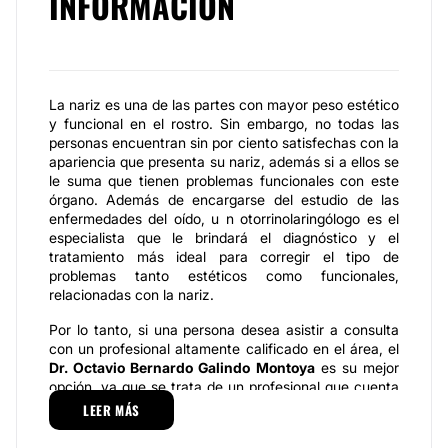
INFORMACIÓN
La nariz es una de las partes con mayor peso estético
y funcional en el rostro. Sin embargo, no todas las
personas encuentran sin por ciento satisfechas con la
apariencia que presenta su nariz, además si a ellos se
le suma que tienen problemas funcionales con este
órgano. Además de encargarse del estudio de las
enfermedades del oído, u n otorrinolaringólogo es el
especialista que le brindará el diagnóstico y el
tratamiento más ideal para corregir el tipo de
problemas tanto estéticos como funcionales,
relacionadas con la nariz.
Por lo tanto, si una persona desea asistir a consulta
con un profesional altamente calificado en el área, el
Dr. Octavio Bernardo Galindo Montoya
es su mejor
opción, ya que se trata de un profesional que cuenta
con la mejor disposición para ejercer su profesión en
LEER MÁS
otorrinolaringología
.