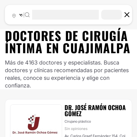
|
DOCTORES DE
CIRUGÍA
ÍNTIMA
EN
CUAJIMALPA
Más de 4163 doctores y especialistas. Busca
doctores y clínicas recomendadas por pacientes
reales, conoce su experiencia y elige con
confianza.
DR. JOSÉ RAMÓN OCHOA
GÓMEZ
Cirujano plástico
Sin opiniones
Av. Carlos Graef Fernández 154, Col.