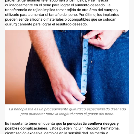
paciente, generalmente el abdomen o los muslos, y se inyecta
cuidadosamente en el pene para lograr el aumento deseado. La
transferencia de tejido implica tomar tejido de otra área del cuerpo y
utilizarlo para aumentar el tamaño del pene. Por último, los implantes
pueden ser de silicona o materiales biocompatibles que se colocan
quirúrgicamente para lograr el resultado deseado.
La penoplastia es un procedimiento quirúrgico especializado diseñado
para aumentar tanto la longitud como el grosor del pene.
Es importante tener en cuenta que
la penoplastia conlleva riesgos y
posibles complicaciones.
Estos pueden incluir infección, hematoma,
cicatrización excesiva, cambios en la sensibilidad, asimetría y