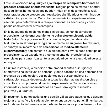
Entre las opciones no quirúrgicas,
la terapia de reemplazo hormonal se
presenta como una alternativa viable.
Dirigida principalmente a abordar
desequilibrios hormonales que pueden influir en el desempeño sexual,
esta terapia puede proporcionar resultados significativos en términos de
satisfacción y confianza. Consultar con un médico experimentado es
esencial para determinar si la terapia hormonal es adecuada y cómo
podría complementar otros enfoques.
En la búsqueda de opciones menos invasivas, se han desarrollado
procedimientos de
engrosamiento no quirúrgico empleando ácido
hialurónico
. Este proceso implica la precisa inyección de ácido
hialurónico en el pene para lograr un aumento en su grosor. No obstante,
se subraya la importancia de
seleccionar un médico altamente
experimentado
y debidamente cualificado para llevar a cabo este tipo de
procedimiento. La experiencia y conocimiento del profesional son
esenciales para garantizar tanto la seguridad como la efectividad de este
enfoque.
En última instancia, la elección entre procedimientos quirúrgicos y
alternativas no invasivas es personal y debe basarse en una comprensión
profunda de cada opción. Los pacientes que buscan mejorar su
satisfacción sexual deben explorar todas las alternativas disponibles en
consulta con un profesional médico experimentado. Tomar decisiones
informadas y bien fundamentadas es clave para lograr resultados
positivos y duraderos.
En resumen, la penoplastia es una opción válida para aquellos que desean
mejorar el tamaño y la satisfacción relacionada con su pene. Sin embargo,
es fundamental informarse adecuadamente sobre los procedimientos, los