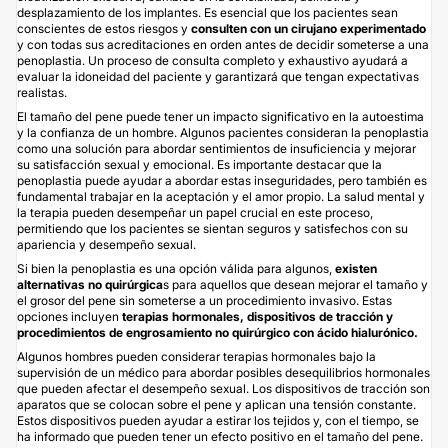
desplazamiento de los implantes. Es esencial que los pacientes sean
conscientes de estos riesgos y
consulten con un cirujano experimentado
y con todas sus acreditaciones en orden antes de decidir someterse a una
penoplastia. Un proceso de consulta completo y exhaustivo ayudará a
evaluar la idoneidad del paciente y garantizará que tengan expectativas
realistas.
El tamaño del pene puede tener un impacto significativo en la autoestima
y la confianza de un hombre. Algunos pacientes consideran la penoplastia
como una solución para abordar sentimientos de insuficiencia y mejorar
su satisfacción sexual y emocional. Es importante destacar que la
penoplastia puede ayudar a abordar estas inseguridades, pero también es
fundamental trabajar en la aceptación y el amor propio. La salud mental y
la terapia pueden desempeñar un papel crucial en este proceso,
permitiendo que los pacientes se sientan seguros y satisfechos con su
apariencia y desempeño sexual.
Si bien la penoplastia es una opción válida para algunos,
existen
alternativas no quirúrgica
s para aquellos que desean mejorar el tamaño y
el grosor del pene sin someterse a un procedimiento invasivo. Estas
opciones incluyen
terapias hormonales, dispositivos de tracción y
procedimientos de engrosamiento no quirúrgico con ácido hialurónico.
Algunos hombres pueden considerar terapias hormonales bajo la
supervisión de un médico para abordar posibles desequilibrios hormonales
que pueden afectar el desempeño sexual. Los dispositivos de tracción son
aparatos que se colocan sobre el pene y aplican una tensión constante.
Estos dispositivos pueden ayudar a estirar los tejidos y, con el tiempo, se
ha informado que pueden tener un efecto positivo en el tamaño del pene.