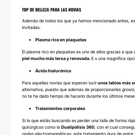
TOP DE BELLEZA PARA LAS NOVIAS
Además de todos los que ya hemos mencionado antes, exi
invitadas.
Plasma rico en plaquetas
El
plasma rico en plaquetas
es uno de ellos gracias a que 
piel mucho más tersa y renovada.
E s una magnífica opció
Ácido hialurónico
Para aquellas novias que esperan lucir
unos labios más s
alternativa, puesto que además de proporcionarles grosor, 
no te ha dado tiempo de hacerlo durante los últimos meses
Tratamientos corporales
Si lo que estás buscando es perder una talla de forma ráp
quirúrgicos como la
Dualipólisis 360
, con el cual consegu
ondas electromagnéticas; este tratamiento dura de entre