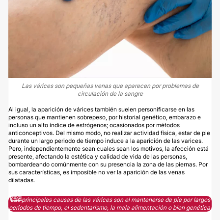
Las várices son pequeñas venas que aparecen por problemas de
circulación de la sangre
Al igual, la aparición de várices también suelen personificarse en las
personas que mantienen sobrepeso, por historial genético, embarazo e
incluso un alto índice de estrógenos; ocasionados por métodos
anticonceptivos. Del mismo modo, no realizar actividad física, estar de pie
durante un largo periodo de tiempo induce a la aparición de las varices.
Pero, independientemente sean cuales sean los motivos, la afección está
presente, afectando la estética y calidad de vida de las personas,
bombardeando comúnmente con su presencia la zona de las piernas. Por
sus características, es imposible no ver la aparición de las venas
dilatadas.
Las principales causas de las várices son el mantenerse de pie por largos
periodos de tiempo, el sedentarismo, la mala alimentación o bien genética.