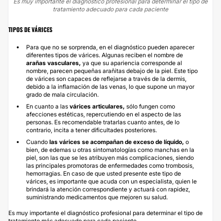
Es muy importante el diagnóstico profesional para determinar el tipo de
tratamiento adecuado para cada paciente
TIPOS DE VÁRICES
Para que no se sorprenda, en el diagnóstico pueden aparecer
diferentes tipos de várices. Algunas reciben el nombre de
arañas vasculares,
ya que su apariencia corresponde al
nombre, parecen pequeñas arañitas debajo de la piel. Este tipo
de várices son capaces de reflejarse a través de la dermis,
debido a la inflamación de las venas, lo que supone un mayor
grado de mala circulación.
En cuanto a las
várices articulares,
sólo fungen como
afecciones estéticas, repercutiendo en el aspecto de las
personas. Es recomendable tratarlas cuanto antes, de lo
contrario, incita a tener dificultades posteriores.
Cuando
las várices se acompañan de exceso de líquido,
o
bien, de edemas u otras sintomatologías como manchas en la
piel, son las que se les atribuyen más complicaciones, siendo
las principales promotoras de enfermedades como trombosis,
hemorragias. En caso de que usted presente este tipo de
várices, es importante que acuda con un especialista, quien le
brindará la atención correspondiente y actuará con rapidez,
suministrando medicamentos que mejoren su salud.
Es muy importante el diagnóstico profesional para determinar el tipo de
tratamiento más adecuado para cada paciente.