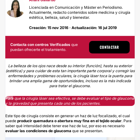
Licenciada en Comunicación y Máster en Periodismo.
Actualmente, redacto contenidos sobre medicina y cirugía
estética, belleza, salud y bienestar.
Creación: 15 nov 2016 · Actualización: 16 jul 2019
Contacta con centros Verificados
que
CONTACTAR
puedan ofrecerte el tratamiento.
La belleza de los ojos nace desde su interior (función), hasta su exterior
(estética) y para cuidar de esta tan importante parte corporal y corregir las
enfermedades y problemas oculares, la cirugía láser toca la puerta para
brindar una amplia gama de oportunidades, incluso es la más indicada
para tratar el glaucoma.
Para que la cirugía láser sea efectiva, se debe evaluar el tipo de glaucoma
y la gravedad que presenta cada uno de los pacientes.
Este tipo de cirugía consiste en generar un haz de luz focalizado, el cual
puede
producir quemadura o abertura muy fina en el tejido ocular
. Para
saber qué intensidad debe tener ese haz de luz, por eso es necesario
evaluar las condiciones de glaucoma
que se presentan.