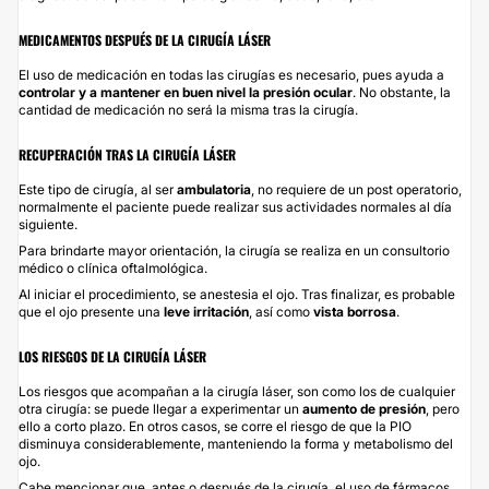
MEDICAMENTOS DESPUÉS DE LA CIRUGÍA LÁSER
El uso de medicación en todas las cirugías es necesario, pues ayuda a
controlar y a mantener en buen nivel la presión ocular
. No obstante, la
cantidad de medicación no será la misma tras la cirugía.
RECUPERACIÓN TRAS LA CIRUGÍA LÁSER
Este tipo de cirugía, al ser
ambulatoria
, no requiere de un post operatorio,
normalmente el paciente puede realizar sus actividades normales al día
siguiente.
Para brindarte mayor orientación, la
cirugía
se realiza en un consultorio
médico o clínica oftalmológica.
Al iniciar el procedimiento, se anestesia el ojo. Tras finalizar, es probable
que el ojo presente una
leve
irritación
, así como
vista borrosa
.
LOS RIESGOS DE LA CIRUGÍA LÁSER
Los riesgos que acompañan a la cirugía láser, son como los de cualquier
otra cirugía: se puede llegar a experimentar un
aumento de presión
, pero
ello a corto plazo. En otros casos, se corre el riesgo de que la PIO
disminuya considerablemente, manteniendo la forma y metabolismo del
ojo.
Cabe mencionar que, antes o después de la cirugía, el uso de fármacos