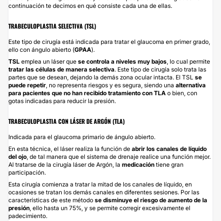
continuación te decimos en qué consiste cada una de ellas.
TRABECULOPLASTIA SELECTIVA (TSL)
Este tipo de cirugía está indicada para tratar el glaucoma en primer grado,
ello con ángulo abierto (
GPAA
).
TSL
emplea un láser que
se controla a niveles muy bajos
, lo cual permite
tratar las células de manera selectiva
. Este tipo de cirugía solo trata las
partes que se desean, dejando la demás zona ocular intacta. El TSL
se
puede repetir
, no representa riesgos y es segura, siendo una
alternativa
para pacientes que no han recibido tratamiento con TLA
o bien, con
gotas indicadas para reducir la presión.
TRABECULOPLASTIA CON LÁSER DE ARGÓN (TLA)
Indicada para el glaucoma primario de ángulo abierto.
En esta técnica, el láser realiza la función de
abrir los canales de líquido
del ojo
, de tal manera que el sistema de drenaje realice una función mejor.
Al tratarse de la cirugía láser de Argón, la
medicación
tiene gran
participación.
Esta cirugía comienza a tratar la mitad de los canales de líquido, en
ocasiones se tratan los demás canales en diferentes sesiones. Por las
características de este método
se disminuye el riesgo de aumento de la
presión
, ello hasta un 75%, y se permite corregir excesivamente el
padecimiento.