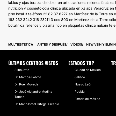
labios y ojos terapia del dolor en articulaciones rellenos faci
nutrición y cosmetología clínica ubicada en Xalapa Veracruz e
piso local 3 teléfono 22 82 37 6227 en Martínez de la Torre en e
163 232 3242 318 23211 3 dos 803 en Martínez de la Torre sólo
botulínica rellenos y plasma rico en plaquetas clínica nubain te 
MULTIESTETICA
ANTES Y DESPUÉS
VÍDEOS
NEW VEIN Y ELIMI
ÚLTIMOS CENTROS VISTOS
ESTADOS TOP
TR
Silhouette
Ciudad de México
Dr. Marcos-Fahme
Jalisco
Dr. Roel Moyeda
Nuevo León
Dr. José Alejandro Medina
Puebla
Tamez
Estado de México
Dr. Mario Israel Ortega Ascanio