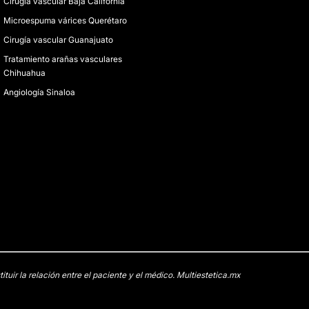
Cirugía vascular Baja California
Microespuma várices Querétaro
Cirugía vascular Guanajuato
Tratamiento arañas vasculares
Chihuahua
Angiología Sinaloa
uir la relación entre el paciente y el médico. Multiestetica.mx