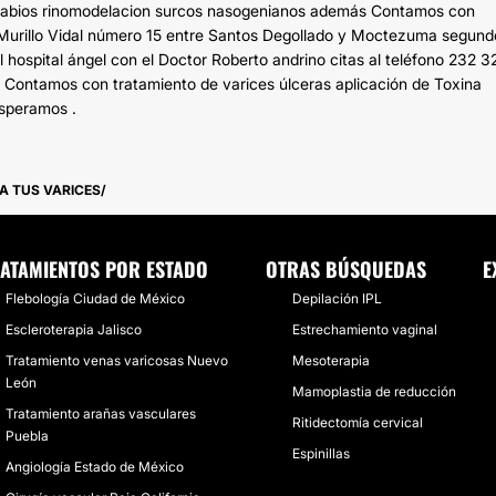
ales labios rinomodelacion surcos nasogenianos además Contamos con
n Murillo Vidal número 15 entre Santos Degollado y Moctezuma segund
l hospital ángel con el Doctor Roberto andrino citas al teléfono 232 
 Contamos con tratamiento de varices úlceras aplicación de Toxina
esperamos .
NA TUS VARICES
ATAMIENTOS POR ESTADO
OTRAS BÚSQUEDAS
E
Flebología Ciudad de México
Depilación IPL
Escleroterapia Jalisco
Estrechamiento vaginal
Tratamiento venas varicosas Nuevo
Mesoterapia
León
Mamoplastia de reducción
Tratamiento arañas vasculares
Ritidectomía cervical
Puebla
Espinillas
Angiología Estado de México