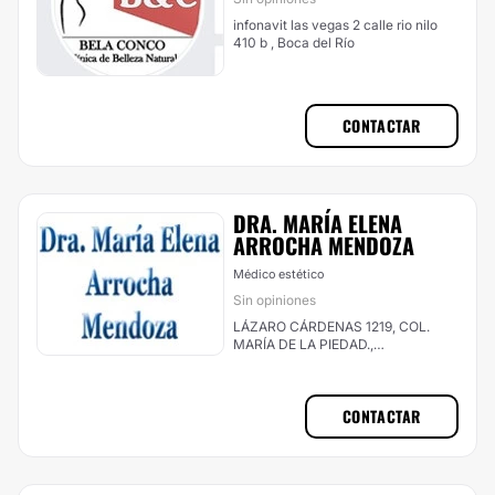
infonavit las vegas 2 calle rio nilo
410 b , Boca del Río
CONTACTAR
DRA. MARÍA ELENA
ARROCHA MENDOZA
Médico estético
Sin opiniones
LÁZARO CÁRDENAS 1219, COL.
MARÍA DE LA PIEDAD.,
Coatzacoalcos
CONTACTAR