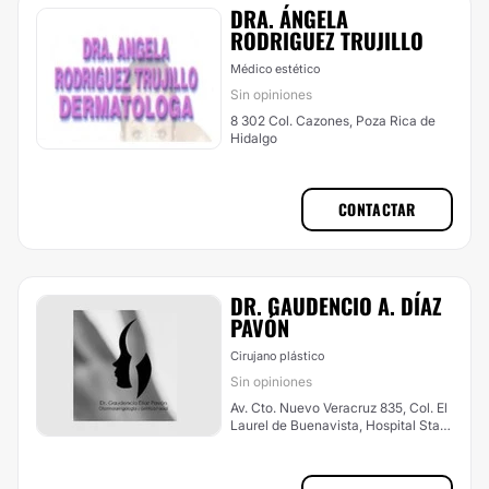
DRA. ÁNGELA
RODRIGUEZ TRUJILLO
Médico estético
Sin opiniones
8 302 Col. Cazones, Poza Rica de
Hidalgo
CONTACTAR
DR. GAUDENCIO A. DÍAZ
PAVÓN
Cirujano plástico
Sin opiniones
Av. Cto. Nuevo Veracruz 835, Col. El
Laurel de Buenavista, Hospital Star
Médica consultorio 706, Veracruz
(Ciudad)