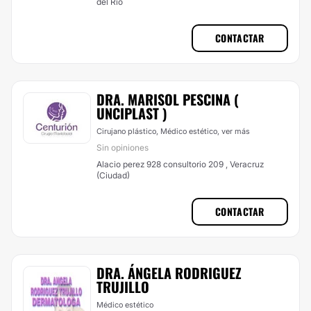
del Río
CONTACTAR
DRA. MARISOL PESCINA (
UNCIPLAST )
Cirujano plástico, Médico estético,
ver más
Sin opiniones
Alacio perez 928 consultorio 209 , Veracruz
(Ciudad)
CONTACTAR
DRA. ÁNGELA RODRIGUEZ
TRUJILLO
Médico estético