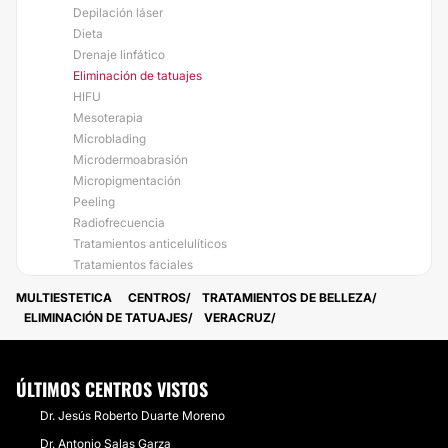
Depilación láser
Dieta
Drenaje linfático
Eliminación de tatuajes
HIFU
Mesoterapia
Microblading
Microdermoabrasión
Micropigmentación
Peeling
Radiofrecuencia
Tratamientos anticelulíticos
Tratamientos faciales
MULTIESTETICA
CENTROS
TRATAMIENTOS DE BELLEZA
ELIMINACIÓN DE TATUAJES
VERACRUZ
ÚLTIMOS CENTROS VISTOS
Dr. Jesús Roberto Duarte Moreno
Dr. Antonio Salas Garza