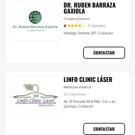
DR. RUBEN BARRAZA
GAXIOLA
Cirujano plástico
4
(1 Opinión)
Hidalgo Oriente 251, Culiacán
CONTACTAR
LINFO CLINIC LÁSER
Medicina estética
Sin opiniones
Av. El Dorado 924 Nte, Col. Las
Quintas, Culiacán
CONTACTAR