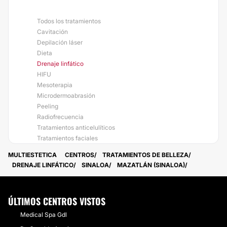
Todos los tratamientos
Cavitación
Depilación láser
Dieta
Drenaje linfático
HIFU
Mesoterapia
Microdermoabrasión
Peeling
Radiofrecuencia
Tratamientos anticelulíticos
Tratamientos faciales
MULTIESTETICA
CENTROS
TRATAMIENTOS DE BELLEZA
DRENAJE LINFÁTICO
SINALOA
MAZATLÁN (SINALOA)
ÚLTIMOS CENTROS VISTOS
Medical Spa Gdl