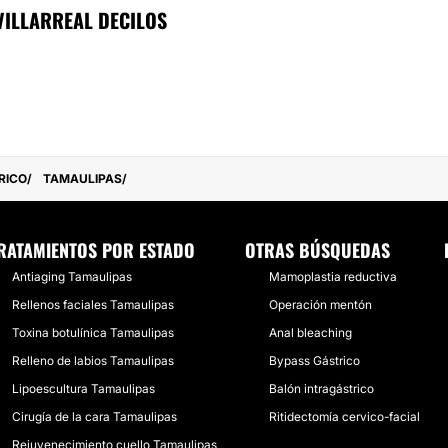
VILLARREAL DECILOS
RICO
TAMAULIPAS
RATAMIENTOS POR ESTADO
OTRAS BÚSQUEDAS
Antiaging Tamaulipas
Mamoplastia reductiva
Rellenos faciales Tamaulipas
Operación mentón
Toxina botulínica Tamaulipas
Anal bleaching
Relleno de labios Tamaulipas
Bypass Gástrico
Lipoescultura Tamaulipas
Balón intragástrico
Cirugía de la cara Tamaulipas
Ritidectomía cervico-facial
Rejuvenecimiento cuello Tamaulipas