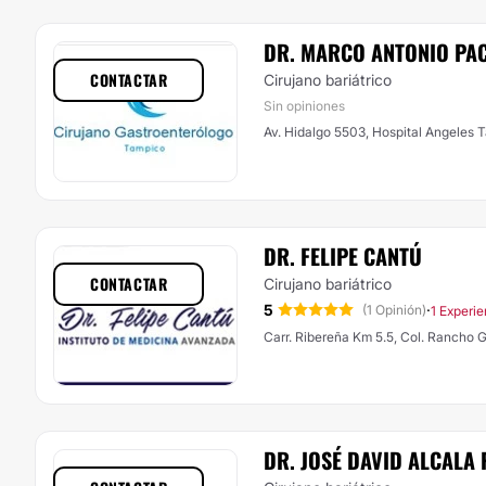
DR. MARCO ANTONIO PA
CONTACTAR
Cirujano bariátrico
Sin opiniones
Av. Hidalgo 5503, Hospital Angeles T
DR. FELIPE CANTÚ
CONTACTAR
Cirujano bariátrico
5
·
(1 Opinión)
1 Experie
Carr. Ribereña Km 5.5, Col. Rancho
DR. JOSÉ DAVID ALCALA 