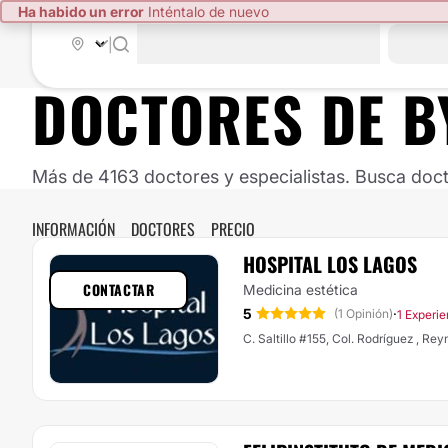
Ha habido un error
Inténtalo de nuevo
|
DOCTORES DE
B
Más de 4163 doctores y especialistas. Busca doct
INFORMACIÓN
DOCTORES
PRECIO
HOSPITAL LOS LAGOS
CONTACTAR
Medicina estética
5
·
(1 Opinión)
1 Experie
C. Saltillo #155, Col. Rodríguez , Re