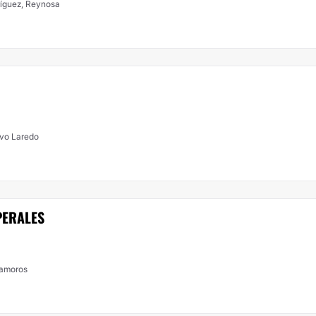
ríguez, Reynosa
evo Laredo
PERALES
tamoros