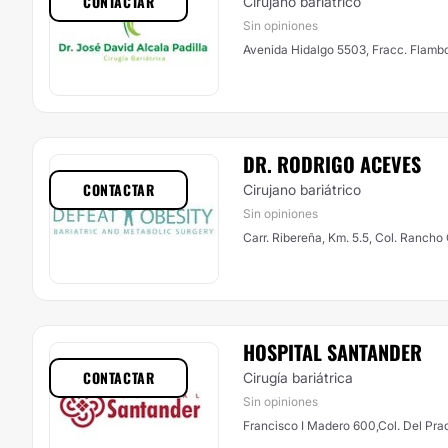
CONTACTAR
Cirujano bariátrico
Sin opiniones
Avenida Hidalgo 5503, Fracc. Flamb
DR. RODRIGO ACEVES
CONTACTAR
Cirujano bariátrico
Sin opiniones
Carr. Ribereña, Km. 5.5, Col. Rancho
HOSPITAL SANTANDER
CONTACTAR
Cirugía bariátrica
Sin opiniones
Francisco I Madero 600,Col. Del Pr