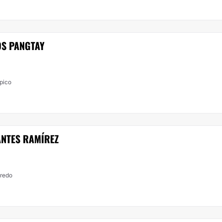
OS PANGTAY
mpico
ANTES RAMÍREZ
aredo