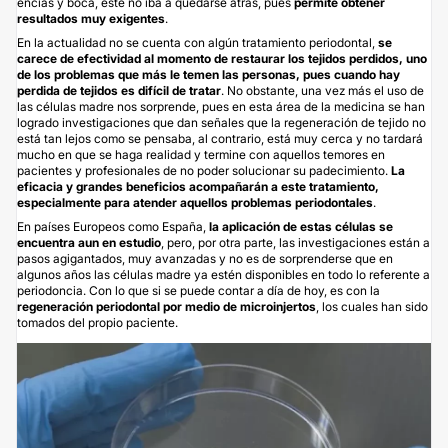
encías y boca, éste no iba a quedarse atrás, pues
permite obtener
resultados muy exigentes
.
En la actualidad no se cuenta con algún tratamiento periodontal,
se
carece de efectividad al momento de restaurar los tejidos perdidos, uno
de los problemas que más le temen las personas, pues cuando hay
perdida de tejidos es difícil de tratar
. No obstante, una vez más el uso de
las células madre nos sorprende, pues en esta área de la medicina se han
logrado investigaciones que dan señales que la regeneración de tejido no
está tan lejos como se pensaba, al contrario, está muy cerca y no tardará
mucho en que se haga realidad y termine con aquellos temores en
pacientes y profesionales de no poder solucionar su padecimiento.
La
eficacia y grandes beneficios acompañarán a este tratamiento,
especialmente para atender aquellos problemas periodontales
.
En países Europeos como España,
la aplicación de estas células se
encuentra aun en estudio
, pero, por otra parte, las investigaciones están a
pasos agigantados, muy avanzadas y no es de sorprenderse que en
algunos años las células madre ya estén disponibles en todo lo referente a
periodoncia. Con lo que si se puede contar a día de hoy, es con la
r
egeneración periodontal por medio de microinjertos
, los cuales han sido
tomados del propio paciente.