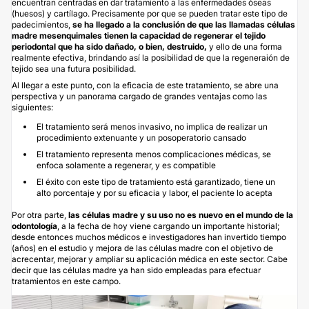
encuentran centradas en dar tratamiento a las enfermedades óseas
(huesos) y cartílago. Precisamente por que se pueden tratar este tipo de
padecimientos,
se ha llegado a la conclusión de que las llamadas células
madre mesenquimales tienen la capacidad de regenerar el tejido
periodontal que ha sido dañado, o bien, destruido,
y ello de una forma
realmente efectiva, brindando así la posibilidad de que la regeneraión de
tejido sea una futura posibilidad.
Al llegar a este punto, con la eficacia de este tratamiento, se abre una
perspectiva y un panorama cargado de grandes ventajas como las
siguientes:
El tratamiento será menos invasivo, no implica de realizar un
procedimiento extenuante y un posoperatorio cansado
El tratamiento representa menos complicaciones médicas, se
enfoca solamente a regenerar, y es compatible
El éxito con este tipo de tratamiento está garantizado, tiene un
alto porcentaje y por su eficacia y labor, el paciente lo acepta
Por otra parte,
las células madre y su uso no es nuevo en el mundo de la
odontología
, a la fecha de hoy viene cargando un importante historial;
desde entonces muchos médicos e investigadores han invertido tiempo
(años) en el estudio y mejora de las células madre con el objetivo de
acrecentar, mejorar y ampliar su aplicación médica en este sector. Cabe
decir que las células madre ya han sido empleadas para efectuar
tratamientos en este campo.