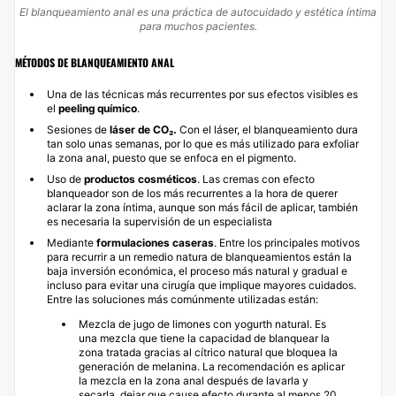
El blanqueamiento anal es una práctica de autocuidado y estética íntima
para muchos pacientes.
MÉTODOS DE BLANQUEAMIENTO ANAL
Una de las técnicas más recurrentes por sus efectos visibles es
el
peeling químico
.
Sesiones de
láser de CO₂.
Con el láser, el blanqueamiento dura
tan solo unas semanas, por lo que es más utilizado para exfoliar
la zona anal, puesto que se enfoca en el pigmento.
Uso de
productos cosméticos
. Las cremas con efecto
blanqueador son de los más recurrentes a la hora de querer
aclarar la zona íntima, aunque son más fácil de aplicar, también
es necesaria la supervisión de un especialista
Mediante
formulaciones caseras
. Entre los principales motivos
para recurrir a un remedio natura de blanqueamientos están la
baja inversión económica, el proceso más natural y gradual e
incluso para evitar una cirugía que implique mayores cuidados.
Entre las soluciones más comúnmente utilizadas están:
Mezcla de jugo de limones con yogurth natural. Es
una mezcla que tiene la capacidad de blanquear la
zona tratada gracias al cítrico natural que bloquea la
generación de melanina. La recomendación es aplicar
la mezcla en la zona anal después de lavarla y
secarla, dejar que cause efecto durante al menos 20