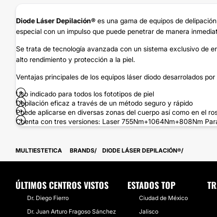
Diode Láser Depilación
®
es una gama de equipos de delipación l
especial con un impulso que puede penetrar de manera inmediata 
Se trata de tecnología avanzada con un sistema exclusivo de enf
alto rendimiento y protección a la piel.
Ventajas principales de los equipos láser diodo desarrolados por 
Uso indicado para todos los fototipos de piel
Depilación eficaz a través de un método seguro y rápido
Puede aplicarse en diversas zonas del cuerpo así como en el ros
Cuenta con tres versiones: Laser 755Nm+1064Nm+808Nm Para 
MULTIESTETICA
BRANDS
DIODE LÁSER DEPILACIÓN®
ÚLTIMOS CENTROS VISTOS
ESTADOS TOP
TR
Dr. Diego Fierro
Ciudad de México
Dr. Juan Arturo Fragoso Sánchez
Jalisco