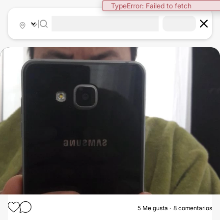
TypeError: Failed to fetch
|
5
Me gusta
8 comentarios
TRASPLANTE DE CABELLO