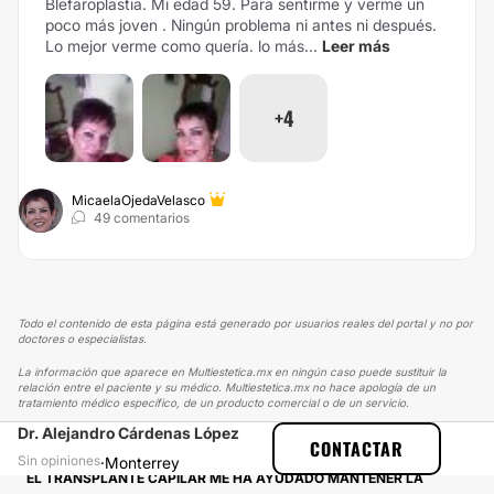
Blefaroplastia. Mi edad 59. Para sentirme y verme un
poco más joven . Ningún problema ni antes ni después.
Lo mejor verme como quería. lo más...
Leer más
+4
MicaelaOjedaVelasco
49 comentarios
Todo el contenido de esta página está generado por usuarios reales del portal y no por
doctores o especialistas.
La información que aparece en Multiestetica.mx en ningún caso puede sustituir la
relación entre el paciente y su médico. Multiestetica.mx no hace apología de un
tratamiento médico específico, de un producto comercial o de un servicio.
Dr. Alejandro Cárdenas López
MULTIESTETICA
EXPERIENCIAS
CONTACTAR
EXPERIENCIAS SOBRE TRASPLANTE DE CABELLO
Sin opiniones
·
Monterrey
EL TRANSPLANTE CAPILAR ME HA AYUDADO MANTENER LA