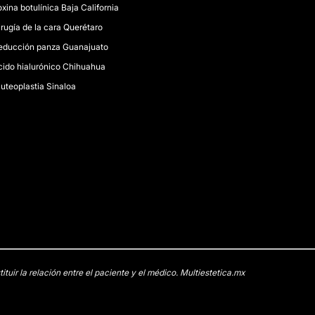
xina botulínica Baja California
rugía de la cara Querétaro
educción panza Guanajuato
cido hialurónico Chihuahua
luteoplastia Sinaloa
uir la relación entre el paciente y el médico. Multiestetica.mx