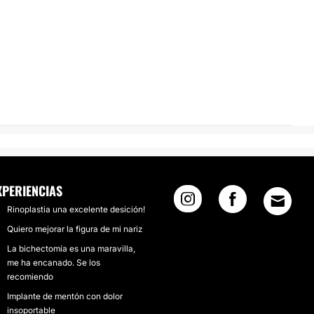
XPERIENCIAS
Rinoplastia una excelente desición!
Quiero mejorar la figura de mi nariz
La bichectomía es una maravilla,
me ha encanado. Se los
recomiendo
Implante de mentón con dolor
insoportable