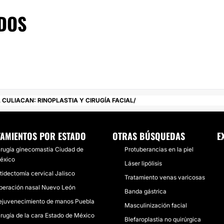
DOS
 CULIACAN: RINOPLASTIA Y CIRUGÍA FACIAL
TAMIENTOS POR ESTADO
OTRAS BÚSQUEDAS
E
irugía ginecomastia Ciudad de
Protuberancias en la piel
éxico
Láser lipólisis
tidectomía cervical Jalisco
Tratamiento venas varicosas
peración nasal Nuevo León
Banda gástrica
ejuvenecimiento de manos Puebla
Masculinización facial
irugía de la cara Estado de México
Blefaroplastia no quirúrgica