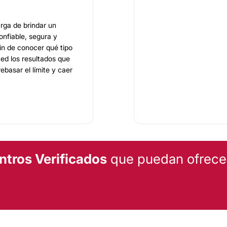
rga de brindar un
onfiable, segura y
fin de conocer qué tipo
ted los resultados que
ebasar el límite y caer
 Facial
se encarga de
antes, el procedimiento
ntros Verificados
que puedan ofrecert
ra de profesionales
rindar un servicio de
a en
Culiacán, Sinaloa.