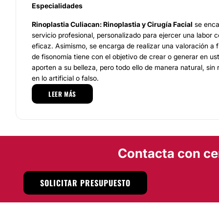
Especialidades
Rinoplastia Culiacan: Rinoplastia y Cirugía Facial
se enca
servicio profesional, personalizado para ejercer una labor c
eficaz. Asimismo, se encarga de realizar una valoración a 
de fisonomía tiene con el objetivo de crear o generar en us
aporten a su belleza, pero todo ello de manera natural, sin r
en lo artificial o falso.
LEER MÁS
Por otra parte,
Rinoplastia Culiacan: Rinoplastia y Cirugía
responder todas las dudas que usted presente, respecto al 
y después de este.
Equipo
Contacta con ce
Rinoplastia Culiacan: Rinoplastia y Cirugía Facial
se integ
que son poseedores de gran experiencia, cuyo objetivo es b
vanguardia para cumplir como es debido en su profesión.
SOLICITAR PRESUPUESTO
Localización
Rinoplastia Culiacan: Rinoplastia y Cirugía Facial
se ubic