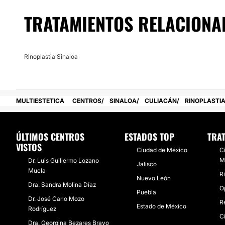
Posibilidad de videoconsulta:
TRATAMIENTOS RELACIONA
No
Financiación o facilidades de pago:
Rinoplastia Sinaloa
No
MULTIESTETICA
CENTROS
SINALOA
CULIACÁN
RINOPLASTIA
ÚLTIMOS CENTROS
ESTADOS TOP
TRA
VISTOS
Ciudad de México
C
M
Dr. Luis Guillermo Lozano
Jalisco
Muela
Ri
Nuevo León
Dra. Sandra Molina Díaz
O
Puebla
Dr. José Carlo Mozo
R
Estado de México
Rodríguez
C
Dra. Georgina Bezares Bravo