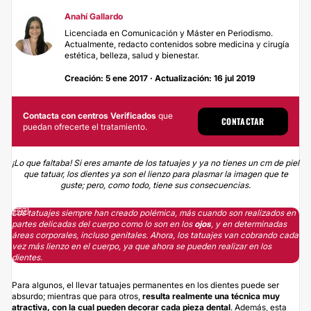
Anahí Gallardo
Licenciada en Comunicación y Máster en Periodismo.
Actualmente, redacto contenidos sobre medicina y cirugía
estética, belleza, salud y bienestar.
Creación: 5 ene 2017 · Actualización: 16 jul 2019
Contacta con centros Verificados
que
CONTACTAR
puedan ofrecerte el tratamiento.
¡Lo que faltaba! Si eres amante de los tatuajes y ya no tienes un cm de piel
que tatuar, los dientes ya son el lienzo para plasmar la imagen que te
guste; pero, como todo, tiene sus consecuencias.
Los tatuajes siempre han creado polémica, más cuando son realizados en
partes delicadas del cuerpo como lo son en los
ojos
, y en determinadas
áreas corporales, incluso genitales. Ahora, los tatuajes van cobrando cada
vez más lienzo en el cuerpo, ya que ahora se pueden realizar en los
dientes.
Para algunos, el llevar tatuajes permanentes en los dientes puede ser
absurdo; mientras que para otros,
resulta realmente una técnica muy
atractiva, con la cual pueden decorar cada pieza dental
. Además, esta