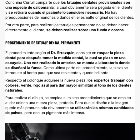
Conchina Currull comparte que
los tatuajes dentales provisionales son
una especie de calcomanía
, la cual obviamente será pegada en el diente
y
se retirará cuando el paciente lo considere necesario
. No hay
preocupaciones de manchas o daños en el esmalte original de los dientes.
Por otra parte, para realizar los tatuajes permanente no se deben hacer
directamente al diente,
se deben realizar sobre una funda o corona
.
PROCEDIMIENTO DE TATUAJE DENTAL PERMANENTE
El procedimiento según el
Dr. Errazquin
, consiste en
raspar la pieza
dental para después tomar la medida dental, la cual se plaza en una
escayola. Una vez realizado lo anterior, se manda a laboratorio donde
se diseñará la funda
. Como última parte del procedimiento, la pieza se
introduce al horno para que sea resistente y quede brillante.
Respecto al color que adquiere la nueva pieza,
los expertos trabajan con
colores, verde, rojo azul para dar mayor similitud al tono de los dientes
naturales
.
Para realizar el dibujo, se emplea el mismo procedimiento que se empleó
al dar color a una nueva pieza, prótesis. Para que el diseño o la imagen
quede más pronunciada obviamente
se utilizarán las mismas cantidades
de polvos
, pero con un pigmento más intenso.