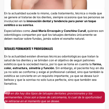
En la actualidad sucede lo mismo, cada tratamiento, técnica o moda que
se genere al tratarse de los dientes, siempre ocasiona que las personas se
involucren en la
innovación dental y tendencia para poner un toque
estético a su sonrisa
.
Especialistas como
José María Errazquin y Conchina Curull
, quienes son
odontólogos comparten por qué los tatuajes dentales únicamente se
deben realizar sobre fundas, jamás sobre el esmalte natural.
TATUAJES PERMANENTE Y PROVISIONALES
En la actualidad existen diversas técnicas odontológicas que tratan la
salud de los dientes y se brindan con el objetivo de seguir patrones
estéticos que la sociedad marca, por lo que se toma en cuenta la
forma,
color, estructura, simetría y función
. Sin embargo, el paciente hoy en día
ya no solo se conforma y exige al profesional calidad, sino que también la
estética se convierte en un requisito importante, ya que se desea lucir
belleza y que la sonrisa no solo luzca perfecta, sino que también sea
llamativa.
Hoy en día hay dos tipos de tatuajes dentales: provisionales y los
permanentes. Unos son a base de calcomanía, lo cual da la oportunidad
de retirarse en el momento que se desee.