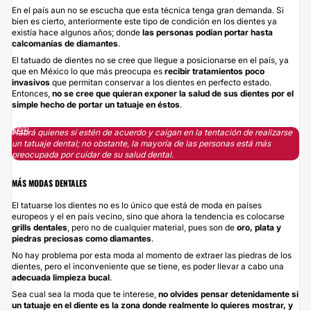
En el país aun no se escucha que esta técnica tenga gran demanda. Si
bien es cierto, anteriormente este tipo de condición en los dientes ya
existía hace algunos años; donde
las personas podían portar hasta
calcomanías de diamantes
.
El tatuado de dientes no se cree que llegue a posicionarse en el país, ya
que en México lo que más preocupa es
recibir tratamientos poco
invasivos
que permitan conservar a los dientes en perfecto estado.
Entonces,
no se cree que quieran exponer la salud de sus dientes por el
simple hecho de portar un tatuaje en éstos
.
Habrá quienes sí estén de acuerdo y caigan en la tentación de realizarse
un tatuaje dental; no obstante, la mayoría de las personas está más
preocupada por cuidar de su salud dental.
MÁS MODAS DENTALES
El tatuarse los dientes no es lo único que está de moda en países
europeos y el en país vecino, sino que ahora la tendencia es colocarse
grills dentales
, pero no de cualquier material, pues son de
oro, plata y
piedras preciosas como diamantes
.
No hay problema por esta moda al momento de extraer las piedras de los
dientes, pero el inconveniente que se tiene, es poder llevar a cabo una
adecuada limpieza bucal
.
Sea cual sea la moda que te interese,
no olvides pensar detenidamente si
un tatuaje en el diente es la zona donde realmente lo quieres mostrar, y