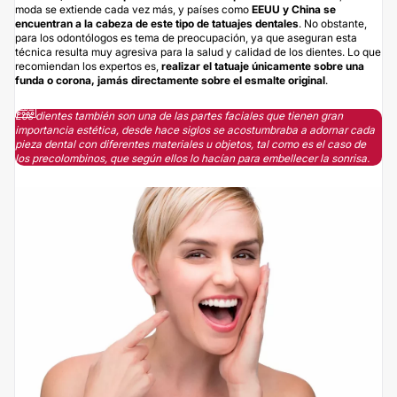
moda se extiende cada vez más, y países como
EEUU y China se
encuentran a la cabeza de este tipo de tatuajes dentales
. No obstante,
para los odontólogos es tema de preocupación, ya que aseguran esta
técnica resulta muy agresiva para la salud y calidad de los dientes. Lo que
recomiendan los expertos es,
realizar el tatuaje únicamente sobre una
funda o corona, jamás directamente sobre el esmalte original
.
Los dientes también son una de las partes faciales que tienen gran
importancia estética, desde hace siglos se acostumbraba a adornar cada
pieza dental con diferentes materiales u objetos, tal como es el caso de
los precolombinos, que según ellos lo hacían para embellecer la sonrisa.