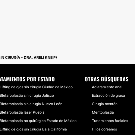
N CIRUGÍA - DRA. ARELI KNEIP
ATAMIENTOS POR ESTADO
OTRAS BÚSQUEDAS
Lifting de ojos sin cirugía Ciudad de México
Aclaramiento anal
Blefaroplastia sin cirugía Jalisco
Extracción de grasa
Blefaroplastia sin cirugía Nuevo León
Cirugía mentón
Blefaroplastia láser Puebla
Mentoplastia
Blefaroplastia no quirúrgica Estado de México
Tratamientos faciales
Lifting de ojos sin cirugía Baja California
Hilos coreanos