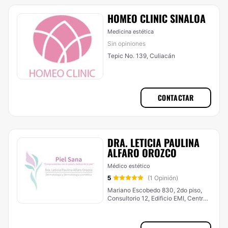
HOMEO CLINIC SINALOA
Medicina estética
Sin opiniones
Tepic No. 139, Culiacán
CONTACTAR
DRA. LETICIA PAULINA
ALFARO OROZCO
Médico estético
5
(1 Opinión)
Mariano Escobedo 830, 2do piso,
Consultorio 12, Edificio EMI, Centro,
Culiacán