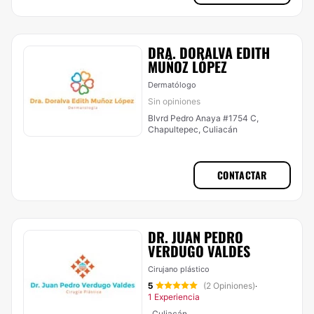
DRA. DORALVA EDITH
MUÑOZ LÓPEZ
Dermatólogo
Sin opiniones
Blvrd Pedro Anaya #1754 C,
Chapultepec, Culiacán
CONTACTAR
DR. JUAN PEDRO
VERDUGO VALDES
Cirujano plástico
5
(2 Opiniones)
·
1 Experiencia
, Culiacán