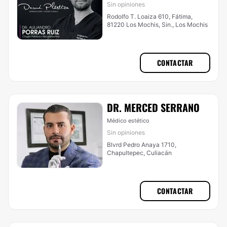
Sin opiniones
Rodolfo T. Loaiza 610, Fátima,
81220 Los Mochis, Sin., Los Mochis
CONTACTAR
DR. MERCED SERRANO
Médico estético
Sin opiniones
Blvrd Pedro Anaya 1710,
Chapultepec, Culiacán
CONTACTAR