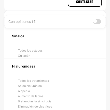
CONTACTAR
Con opiniones (4)
Sinaloa
Todos los estados
Culiacán
Hialuronidasa
Todos los tratamientos
Ácido hialurónico
Alopecia
Aumento de labios
Blefaroplastia sin cirugía
Eliminación de cicatrices