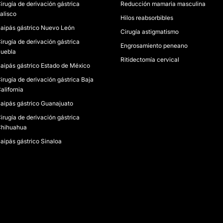
irugía de derivación gástrica
Reducción mamaria masculina
alisco
Hilos reabsorbibles
aipás gástrico Nuevo León
Cirugía astigmatismo
irugía de derivación gástrica
Engrosamiento peneano
uebla
Ritidectomía cervical
aipás gástrico Estado de México
irugía de derivación gástrica Baja
alifornia
aipás gástrico Guanajuato
irugía de derivación gástrica
hihuahua
aipás gástrico Sinaloa