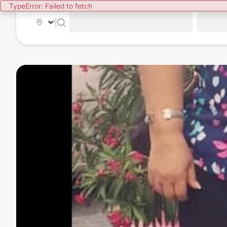
TypeError: Failed to fetch
|