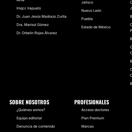
Jalisco
C
Imqcc Irapuato
J
Nuevo León
Dr. Juan Jesús Madrazo Zurita
B
Puebla
Dra. Marisol Gómez
C
Estado de México
P
Dr. Orbelin Rojas Álvarez
B
C
C
B
C
C
B
SOBRE NOSOTROS
PROFESIONALES
¿Quiénes somos?
Acceso doctores
Equipo editorial
Plan Premium
Denuncia de contenido
Marcas