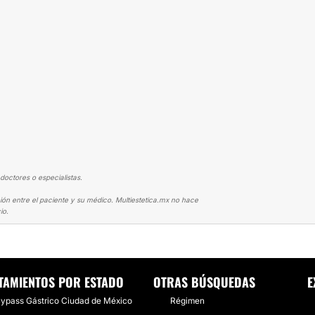
doctores o especialistas.
ión entre el paciente y su médico. Multiestetica.mx no hace
io.
ÁSTRICO
LA DESICION QUE CAMBIÓ MI VIDA
TAMIENTOS POR ESTADO
OTRAS BÚSQUEDAS
E
ypass Gástrico Ciudad de México
Régimen