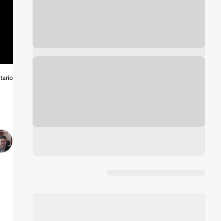
tario
O