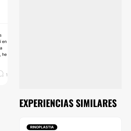
s
í en
ha
, he
1
EXPERIENCIAS SIMILARES
RINOPLASTIA