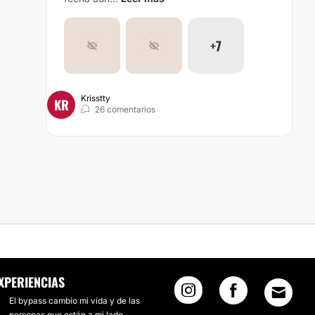
+7
Krisstty
KR
26 comentarios
XPERIENCIAS
El bypass cambio mi vida y de las
personas que están a mi lado