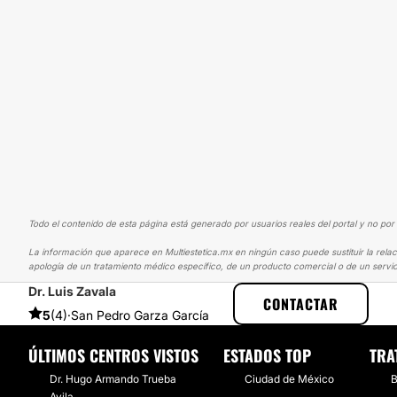
Todo el contenido de esta página está generado por usuarios reales del portal y no por 
La información que aparece en Multiestetica.mx en ningún caso puede sustituir la relac
apología de un tratamiento médico específico, de un producto comercial o de un servic
Dr. Luis Zavala
MULTIESTETICA
EXPERIENCIAS
EXPERIENCIAS SOBRE BYPASS G
CONTACTAR
5
(4)
·
San Pedro Garza García
ÚLTIMOS CENTROS VISTOS
ESTADOS TOP
TRA
Dr. Hugo Armando Trueba
Ciudad de México
B
Avila