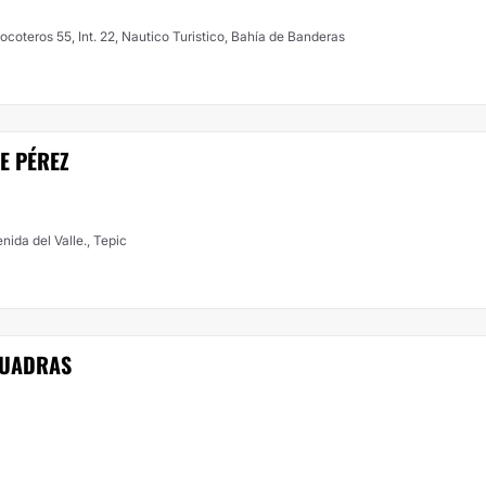
Núcleo Médico Joya, Paseo de los Cocoteros 55, Int. 22, Nautico Turistico, Bahía de Banderas
E PÉREZ
ida del Valle., Tepic
CUADRAS